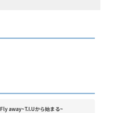
Fly away~T.I.Uから始まる~