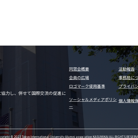
。
同窓会概要
活動報告
会員の広場
事務局に
ロゴマーク使用基準
プライバ
に協力し、併せて国際交流の促進に
ソーシャルメディアポリシ
個人情報
ー
pyright © 2023 Tokyo International University Alumni association KASUMIKAI ALL RIGHTS RESERV