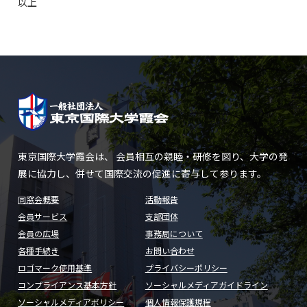
以上
東京国際大学霞会は、 会員相互の親睦・研修を図り、大学の発
展に協力し、併せて国際交流の促進に寄与して参ります。
同窓会概要
活動報告
会員サービス
支部団体
会員の広場
事務局について
各種手続き
お問い合わせ
ロゴマーク使用基準
プライバシーポリシー
コンプライアンス基本方針
ソーシャルメディアガイドライン
ソーシャルメディアポリシー
個人情報保護規程