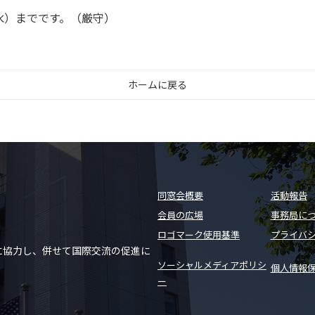
）までです。（厳守）
ホームに戻る
同窓会概要
活動報告
会員の広場
事務局に
ロゴマーク使用基準
プライバ
に協力し、併せて国際交流の促進に
ソーシャルメディアポリシ
個人情報
ー