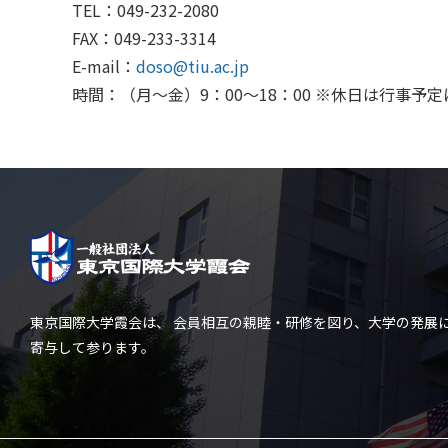
TEL：049-232-2080
FAX：049-233-3314
E-mail：
doso@tiu.ac.jp
時間：（月〜金）9：00～18：00 ※休日は行事
東京国際大学霞会は、 会員相互の親睦・研修を図り、大学の発展
寄与して参ります。