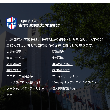
東京国際大学霞会は、 会員相互の親睦・研修を図り、大学の発
展に協力し、併せて国際交流の促進に寄与して参ります。
同窓会概要
活動報告
会員サービス
支部団体
会員の広場
事務局について
各種手続き
お問い合わせ
ロゴマーク使用基準
プライバシーポリシー
コンプライアンス基本方針
ソーシャルメディアガイドライン
ソーシャルメディアポリシー
個人情報保護規程
定款