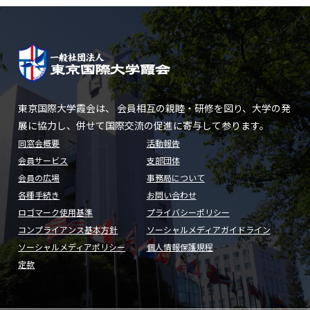
東京国際大学霞会は、 会員相互の親睦・研修を図り、大学の発
展に協力し、併せて国際交流の促進に寄与して参ります。
同窓会概要
活動報告
会員サービス
支部団体
会員の広場
事務局について
各種手続き
お問い合わせ
ロゴマーク使用基準
プライバシーポリシー
コンプライアンス基本方針
ソーシャルメディアガイドライン
ソーシャルメディアポリシー
個人情報保護規程
定款