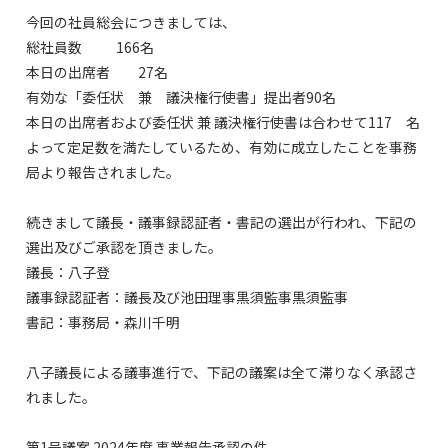
今回の社員総会につきましては、
総社員数 166名
本日の出席者 27名
有効な「委任状 兼 議決権行使書」提出者90名
本日の出席者および委任状 兼 議決権行使書は合わせて117 名
よって定足数を満たしているため、有効に成立したことを事務
局より報告されました。
続きまして議長・議事録認証者・書記の選出が行われ、下記の
選出及びご承認を頂きました。
議長：八子登
議事録認証者：議長及び池田理事黒須監事黒須監事
書記：事務局・森川千明
八子議長による議事進行で、下記の議案は全て滞りなく承認さ
れました。
第1号議案 2024年度 事業報告承認の件